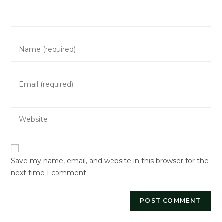
Enter
your
name
Enter
or
your
username
email
to
Enter
address
comment
your
to
website
comment
URL
Save my name, email, and website in this browser for the
(optional)
next time I comment.