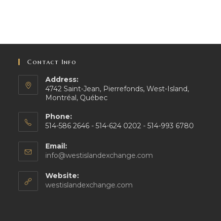
Contact Info
Address:
4742 Saint-Jean, Pierrefonds, West-Island,
Montréal, Québec
Phone:
514-586 2646 - 514-624 0202 - 514-993 6780
Email:
Opens
info@westislandexchange.com
in
your
Website:
application
westislandexchange.com