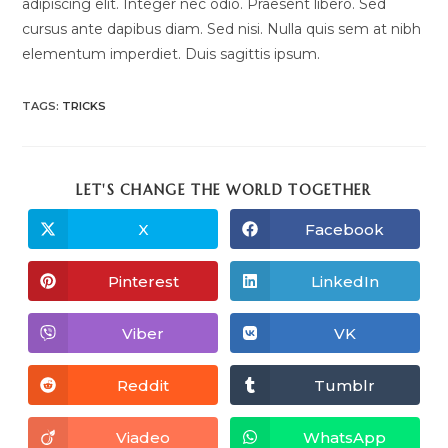
adipiscing elit. Integer nec odio. Praesent libero. Sed
cursus ante dapibus diam. Sed nisi. Nulla quis sem at nibh
elementum imperdiet. Duis sagittis ipsum.
TAGS
:
TRICKS
SHARE
LET'S CHANGE THE WORLD TOGETHER
THIS
CONTENT
X
Facebook
Opens
Opens
in
in
a
a
new
new
Pinterest
LinkedIn
Opens
Opens
window
window
in
in
a
a
new
new
Viber
VK
Opens
Opens
window
window
in
in
a
a
new
new
Reddit
Tumblr
Opens
Opens
window
window
in
in
a
a
new
new
Viadeo
WhatsApp
Opens
Opens
window
window