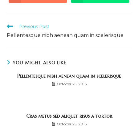
in
in
a
a
new
new
window
window
Read
Previous Post
more
Pellentesque nibh aenean quam in scelerisque
articles
YOU MIGHT ALSO LIKE
Pellentesque nibh aenean quam in scelerisque
October 25, 2016
Cras metus sed aliquet risus a tortor
October 25, 2016