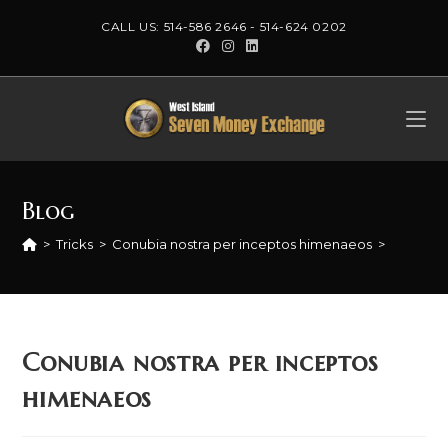
Skip
CALL US:
514-586 2646
-
514-624 0202
to
content
Blog
>
Tricks
>
Conubia nostra per inceptos himenaeos
>
Conubia nostra per inceptos
himenaeos