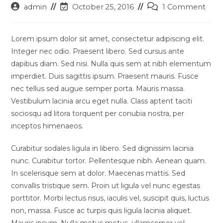
Post
Post
Post
admin
October 25, 2016
1 Comment
author:
last
comments:
modified:
Lorem ipsum dolor sit amet, consectetur adipiscing elit.
Integer nec odio. Praesent libero. Sed cursus ante
dapibus diam. Sed nisi. Nulla quis sem at nibh elementum
imperdiet. Duis sagittis ipsum. Praesent mauris. Fusce
nec tellus sed augue semper porta. Mauris massa.
Vestibulum lacinia arcu eget nulla. Class aptent taciti
sociosqu ad litora torquent per conubia nostra, per
inceptos himenaeos.
Curabitur sodales ligula in libero. Sed dignissim lacinia
nunc. Curabitur tortor. Pellentesque nibh. Aenean quam.
In scelerisque sem at dolor. Maecenas mattis. Sed
convallis tristique sem. Proin ut ligula vel nunc egestas
porttitor. Morbi lectus risus, iaculis vel, suscipit quis, luctus
non, massa. Fusce ac turpis quis ligula lacinia aliquet.