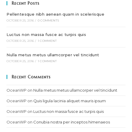
Recent Posts
Pellentesque nibh aenean quam in scelerisque
OCTOBER 25, 2016
/
0 COMMENTS
Luctus non massa fusce ac turpis quis
OCTOBER 25, 2016
/
1 COMMENT
Nulla metus metus ullamcorper vel tincidunt
OCTOBER 25, 2016
/
1 COMMENT
Recent Comments
OceanWP
on
Nulla metus metus ullamcorper vel tincidunt
OceanWP
on
Quis ligula lacinia aliquet mauris ipsum
OceanWP
on
Luctus non massa fusce ac turpis quis
OceanWP
on
Conubia nostra per inceptos himenaeos