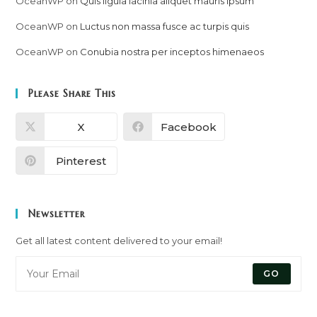
OceanWP
on
Quis ligula lacinia aliquet mauris ipsum
OceanWP
on
Luctus non massa fusce ac turpis quis
OceanWP
on
Conubia nostra per inceptos himenaeos
Please Share This
X
Facebook
Pinterest
Newsletter
Get all latest content delivered to your email!
GO