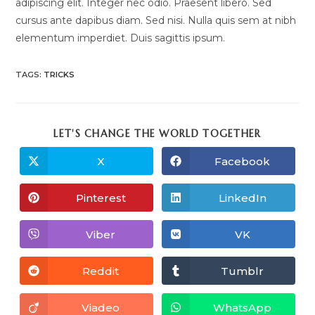
adipiscing elit. Integer nec odio. Praesent libero. Sed
cursus ante dapibus diam. Sed nisi. Nulla quis sem at nibh
elementum imperdiet. Duis sagittis ipsum.
TAGS
:
TRICKS
SHARE
LET'S CHANGE THE WORLD TOGETHER
THIS
CONTENT
X
Facebook
Opens
Opens
in
in
a
a
new
new
Pinterest
LinkedIn
Opens
Opens
window
window
in
in
a
a
new
new
Viber
VK
Opens
Opens
window
window
in
in
a
a
new
new
Reddit
Tumblr
Opens
Opens
window
window
in
in
a
a
new
new
Viadeo
WhatsApp
Opens
Opens
window
window