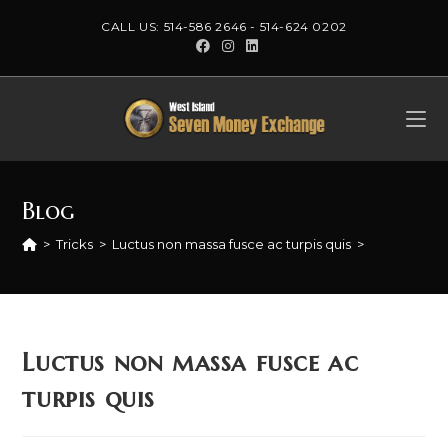
Skip
CALL US:
514-586 2646
-
514-624 0202
to
content
Blog
>
Tricks
>
Luctus non massa fusce ac turpis quis
>
Luctus non massa fusce ac
turpis quis