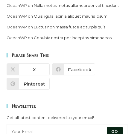
OceanWP
on
Nulla metus metus ullamcorper vel tincidunt
OceanWP
on
Quis ligula lacinia aliquet mauris ipsum
OceanWP
on
Luctus non massa fusce ac turpis quis
OceanWP
on
Conubia nostra per inceptos himenaeos
Please Share This
X
Facebook
Pinterest
Newsletter
Get all latest content delivered to your email!
GO