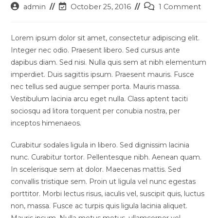
Post
Post
Post
admin
October 25, 2016
1 Comment
author:
last
comments:
modified:
Lorem ipsum dolor sit amet, consectetur adipiscing elit.
Integer nec odio. Praesent libero. Sed cursus ante
dapibus diam. Sed nisi. Nulla quis sem at nibh elementum
imperdiet. Duis sagittis ipsum. Praesent mauris. Fusce
nec tellus sed augue semper porta. Mauris massa.
Vestibulum lacinia arcu eget nulla. Class aptent taciti
sociosqu ad litora torquent per conubia nostra, per
inceptos himenaeos.
Curabitur sodales ligula in libero. Sed dignissim lacinia
nunc. Curabitur tortor. Pellentesque nibh. Aenean quam.
In scelerisque sem at dolor. Maecenas mattis. Sed
convallis tristique sem. Proin ut ligula vel nunc egestas
porttitor. Morbi lectus risus, iaculis vel, suscipit quis, luctus
non, massa. Fusce ac turpis quis ligula lacinia aliquet.