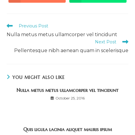
in
in
a
a
new
new
window
window
Read
Previous Post
more
Nulla metus metus ullamcorper vel tincidunt
articles
Next Post
Pellentesque nibh aenean quam in scelerisque
YOU MIGHT ALSO LIKE
Nulla metus metus ullamcorper vel tincidunt
October 25, 2016
Quis ligula lacinia aliquet mauris ipsum