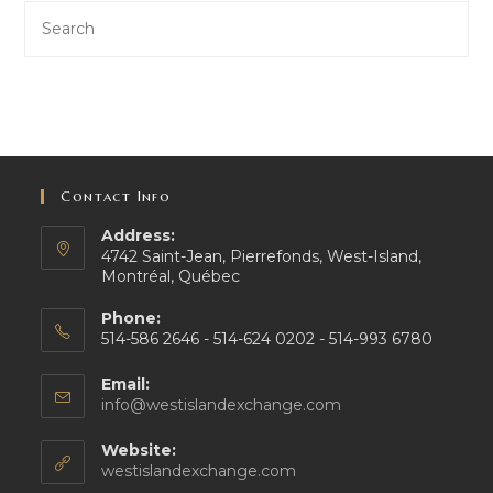
Contact Info
Address:
4742 Saint-Jean, Pierrefonds, West-Island,
Montréal, Québec
Phone:
514-586 2646 - 514-624 0202 - 514-993 6780
Email:
Opens
info@westislandexchange.com
in
your
Website:
application
westislandexchange.com