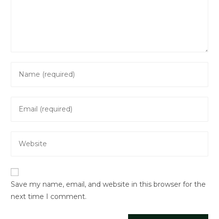
Enter
your
name
Enter
or
your
username
email
to
Enter
address
comment
your
to
website
comment
URL
Save my name, email, and website in this browser for the
(optional)
next time I comment.