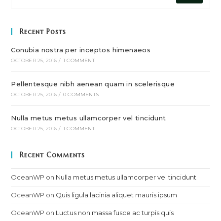
Recent Posts
Conubia nostra per inceptos himenaeos
OCTOBER 25, 2016
/
1 COMMENT
Pellentesque nibh aenean quam in scelerisque
OCTOBER 25, 2016
/
0 COMMENTS
Nulla metus metus ullamcorper vel tincidunt
OCTOBER 25, 2016
/
1 COMMENT
Recent Comments
OceanWP
on
Nulla metus metus ullamcorper vel tincidunt
OceanWP
on
Quis ligula lacinia aliquet mauris ipsum
OceanWP
on
Luctus non massa fusce ac turpis quis