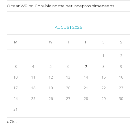
OceanWP
on
Conubia nostra per inceptos himenaeos
AUGUST 2026
M
T
W
T
F
S
S
1
2
3
4
5
6
7
8
9
10
11
12
13
14
15
16
17
18
19
20
21
22
23
24
25
26
27
28
29
30
31
« Oct